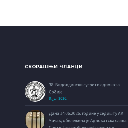
СКОРАШЊИ ЧЛАНЦИ
38. Видовдански сусрети адвоката
Србије
9. јул 2026.
Дана 14.06.2026. године у седишту АК
Чачак, обележена је Адвокатска слава
Свети Јустин Филозоф сечењем