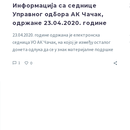
Информација са седнице
Управног одбора АК Чачак,
одржане 23.04.2020. године
23.04.2020. године одржана је електронска
седница УО АК Чачак, на којој је између осталог
донета одлука да се у знак материјалне подршке
из средстава АК Чачак ове године…
1
0