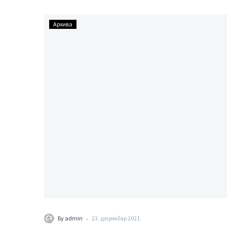
СЕДНИЦА
Архива
УО
АК
ЧАЧАК
23.12.2021.
-
Бy admin
23. децембар 2021.