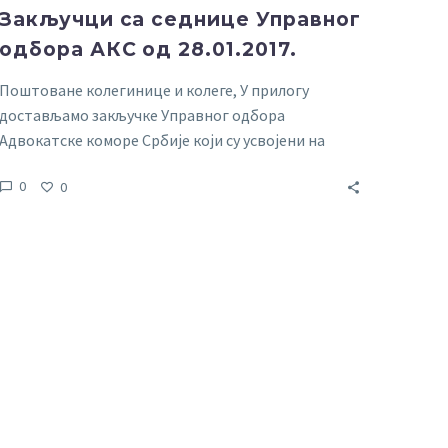
Закључци са седнице Управног
одбора АКС од 28.01.2017.
Поштоване колегинице и колеге, У прилогу
достављамо закључке Управног одбора
Адвокатске коморе Србије који су усвојени на
седници одржаној 28.01.2017.
до wхатевер yоу
0
0
wант то упдате