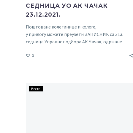
СЕДНИЦА УО АК ЧАЧАК
23.12.2021.
Поштоване колегинице и колеге,
у прилогу можете преузети ЗАПИСНИК са 313.
седнице Управног одбора АК Чачак, одржане
23.12.2021. године у Чачку.
0
Седница
Вести
Управног
одбора