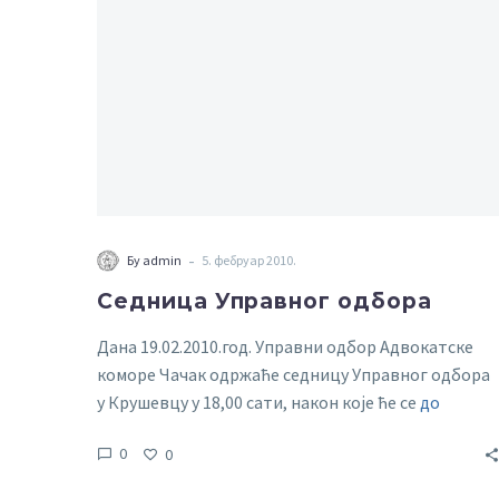
-
Бy admin
5. фебруар 2010.
Седница Управног одбора
Дана 19.02.2010.год. Управни одбор Адвокатске
коморе Чачак одржаће седницу Управног одбора
у Крушевцу у 18,00 сати, након које ће се
до
wхатевер yоу wант то упдате
0
0