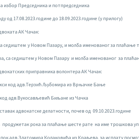
за избор Председника и потпредседника
у од 17.08.2023.године до 18.09.2023.године (у прилогу)
двоката АК Чачак:
са седиштем у Новом Пазару, и молба именованог за плаћање 
а, са седиштем у Новом Пазару и молба именованог за плаћа
адвокатских приправника волонтера АК Чачак:
акси код адв.Терзић Љубомира из Врњачке Бање
 код адв.Вукосављевић Биљане из Чачка
аставак адвокатске делатности, почев од 09.10.2023.године
а продужетак рока за плаћање шесте рате на име трошкова уп
 пок.адв.Златомира Колаковића из Краљева, за исплату посм