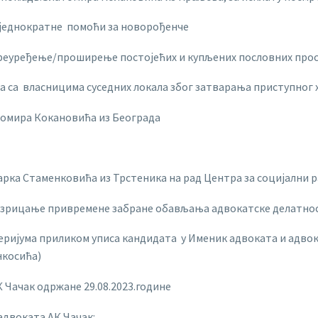
у једнократне помоћи за новорођенче
реуређење/проширење постојећих и купљених пословних про
 са власницима суседних локала због затварања приступног 
домира Кокановића из Београда
ка Стаменковића из Трстеника на рад Центра за социјални р
изрицање привремене забране обављања адвокатске делатност
еријума приликом уписа кандидата у Именик адвоката и адвок
нкосића)
К Чачак одржане 29.08.2023.године
адвоката АК Чачак: