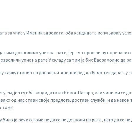
а за упис у Именик адвоката, оба кандидата испуњавају услов
атима дозволимо упис на рате, јер смо прошли пут причали о
зволили упис на рате.У складу са тим ја бих Вас замолио да ра
ву тачку ставио на данашњи дневни ред да ћемо тек данас, у с
ујем, јер су оба кандидата из Новог Пазара, али чини ми се д
 свако од нас стави своје предлоге, достави служби и да након 
о томе.
било је речи о томе не да се не дозволи на рате, него да се 