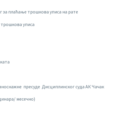
г за плаћање трошкова уписа на рате
а трошкова уписа
оката
авноснажне пресуде Дисциплинског суда АК Чачак
динара/ месечно)