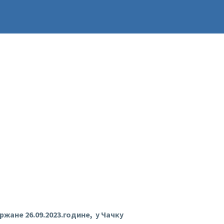
држане 2
6
.0
9
.2023.године, у Чачку