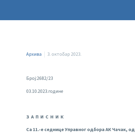
Архива
3. октобар 2023.
Број:2682/23
03.10.2023.године
З А П И С Н И К
Са 1
1
.-е седнице Управног одбора АК Чачак, о