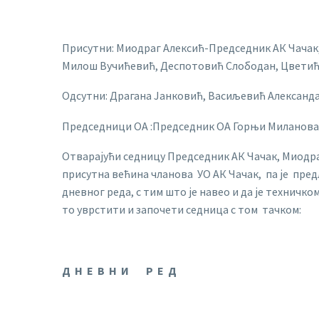
Присутни: Миодраг Алексић-Председник АК Чачак
Милош Вучићевић, Деспотовић Слободан, Цветић
Одсутни: Драгана Јанковић, Васиљевић Александ
Председници ОА :Председник ОА Горњи Миланова
Отварајући седницу Председник АК Чачак, Миодра
присутна већина чланова УО АК Чачак, па је предл
дневног реда, с тим што је навео и да је техничк
то уврстити и започети седница с том тачком:
Д Н Е В Н И Р Е Д