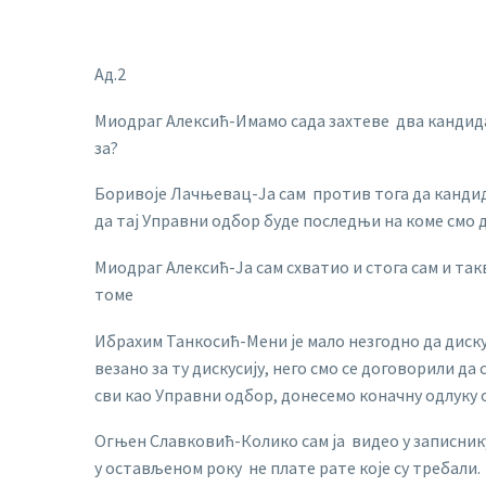
Ад.2
Миодраг Алексић-Имамо сада захтеве два кандидат
за?
Боривоје Лачњевац-Ја сам против тога да кандид
да тај Управни одбор буде последњи на коме смо до
Миодраг Алексић-Ја сам схватио и стога сам и так
томе
Ибрахим Танкосић-Мени је мало незгодно да дискут
везано за ту дискусију, него смо се договорили да
сви као Управни одбор, донесемо коначну одлуку 
Огњен Славковић-Колико сам ја видео у записнику 
у остављеном року не плате рате које су требали.