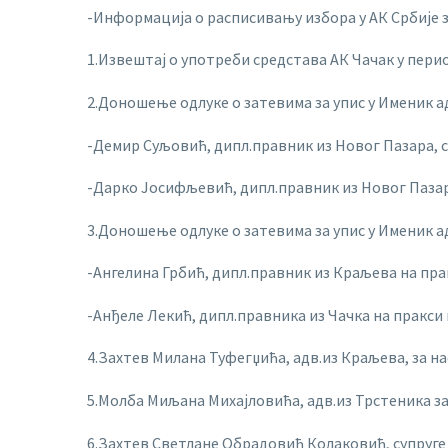
-Информација о расписивању избора у АК Србије 
1.Извештај о употреби средстава АК Чачак у период
2.Доношење одлуке о затевима за упис у Именик а
-Демир Суљовић, дипл.правник из Новог Пазара, 
-Дарко Јосифљевић, дипл.правник из Новог Пазар
3.Доношење одлуке о затевима за упис у Именик 
-Ангелина Грбић, дипл.правник из Краљева на пр
-Анђеле Лекић, дипл.правника из Чачка на пракси
4.Захтев Милана Туфегџића, адв.из Краљева, за н
5.Молба Миљана Михајловића, адв.из Трстеника з
6.Захтев Светлане Обрадовић Колаковић, супруге