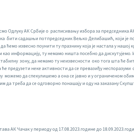
мо Одлуку АК Србије о расписивању избора за председника АК 
ика бити садашњи потпредседник Вељко Делибашић, који је по 
 да ћемо извесно поунити ту празнину која је настала у нашој
 као информацију, ту немамо ништа посебно да дискутујемо. Из
 стабилну зону, да немамо ту неизвесности око тога шта ће би
 ће предузети неке активности да се превазиђу неспоразуми са
ину можемо да спекулишемо а она се јавно и у ограниченом обим
м да треба да се одговорно понашају и оду на заказану Скупшти
ава АК Чачак у периоду од 17.08.2023.године до 18.09.2023.годи