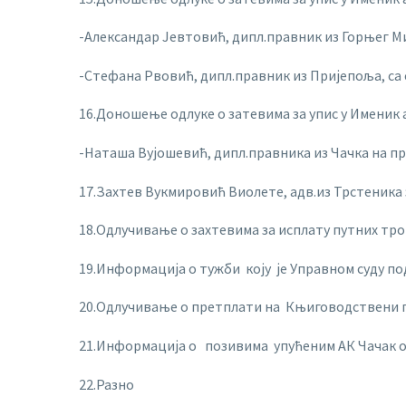
-Александар Јевтовић, дипл.правник из Горњег М
-Стефана Рвовић, дипл.правник из Пријепоља, са
16.Доношење одлуке о затевима за упис у Именик
-Наташа Вујошевић, дипл.правника из Чачка на п
17.Захтев Вукмировић Виолете, адв.из Трстеника
18.Одлучивање о захтевима за исплату путних тр
19.Информација о тужби коју је Управном суду п
20.Одлучивање о претплати на Књиговодствени про
21.Информација о позивима упућеним АК Чачак о
22.Разно