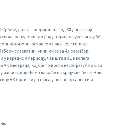
Србије, рок за кандидовање од 30 дана траје,
свом звању, знању и раду годинама уназад и у АК
 кровној комори, оставком наше колегинице
бори су заказни, чини ми се за 4.новембар.
ти у наредном периоду, чак шта више колега
 АК Београда, која је то врста неспоразума и шта
у износи, видећемо како ће на крају све бити. Наш
ну АК Србије и да гласају по својој савести и
не.