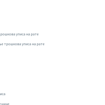
трошкова уписа на рате
ње трошкова уписа на рате
иса
ртнине