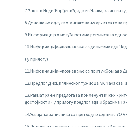
7.Захтев Неде Ђорђевић, адв.из Чачка, за исплат
8.Доношење одлуке о ангажовању архитекте за п
9.Информација о могућностима регулисања односа
10.Информација-упознавање са дописима адв.Че
( у прилогу)
11.Информација-упознавање са притужбом адв.Дар
12.Предлог Дисциплинског тужиоца АК Чачак за 
13.Разматрање предлога за примену етичких крит
достојности ( у прилогу предлог адв.Ибрахима Та
14.Усвајање записника са претходне седнице УО А
15.Доношење одлуке о затевима за упис у Именик 