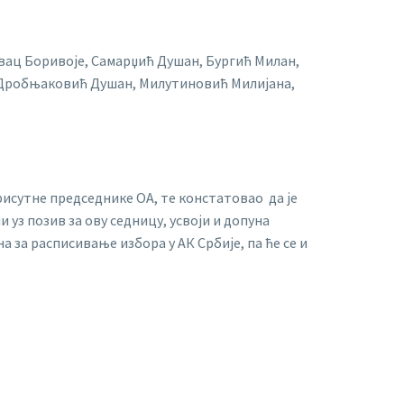
ац Боривоје, Самарџић Душан, Бургић Милан,
 Дробњаковић Душан, Милутиновић Милијана,
исутне председнике ОА, те констатовао да је
 уз позив за ову седницу, усвоји и допуна
а за расписивање избора у АК Србије, па ће се и