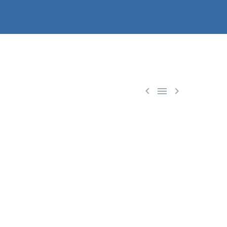


