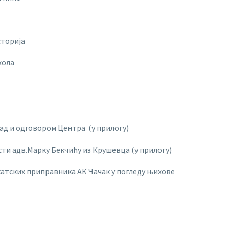
сторија
хола
ад и одговором Центра (у прилогу)
и адв.Марку Бекчићу из Крушевца (у прилогу)
атских приправника АК Чачак у погледу њихове