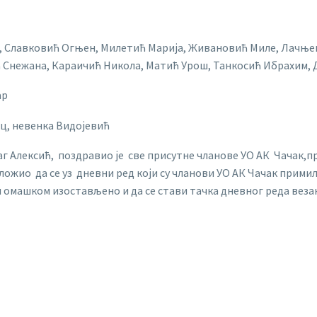
, Славковић Огњен, Милетић Марија, Живановић Миле, Лачњев
 Снежана, Караичић Никола, Матић Урош, Танкосић Ибрахим,
ар
ц, невенка Видојевић
г Алексић, поздравио је све присутне чланове УО АК Чачак,пр
ожио да се уз дневни ред који су чланови УО АК Чачак примили
ом омашком изостављено и да се стави тачка дневног реда везан