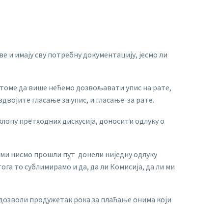
е и имају сву потребну документацију, јесмо ли
 томе да више нећемо дозвољавати упис на рате,
здвојите гласање за упис, и гласање за рате.
клопу претходних дискусија, доносити одлуку о
а ми нисмо прошли пут донели ниједну одлуку
тога то сублимирамо и да, да ли Комисија, да ли ми
не дозволи продужетак рока за плаћање онима који