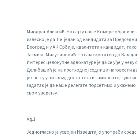
……………………………
Миодраг Алексић-На сајту наше Коморе објавили с
извесно је да ће један од кандидата за Председн
Београд и у АК Србије, квалитетан кандидат, тако
Јасмине Милутиновић. То сам само хтео да Вам дам
Интерес целокупне адвокатуре је да се уђе у неку
Делибашић је на претходној седници наговести да
је све ту у питању, доста тога и сами знате, сушт
задатак је да наше делегате подсетимо и укажемо и
свом уверењу.
Ад.1
Једногласно је усвојен Извештај о употреби средст