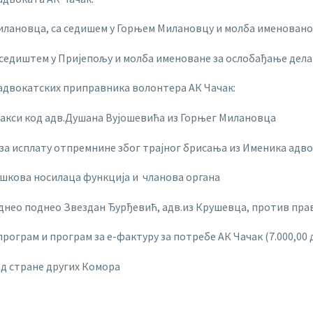
илановца, са седишем у Горњем Милановцу и молба именовано
 седиштем у Пријепољу и молба именоване за ослобађање дел
 адвокатских приправника волонтера АК Чачак:
ракси код адв.Душана Вујошевића из Горњег Милановца
 за исплату отпремнине због трајног брисања из Именика адв
ошкова носилаца функција и чланова органа
однео поднео Звездан Ђурђевић, адв.из Крушевца, против пр
грам и програм за е-фактуру за потребе АК Чачак (7.000,00 
д стране других Комора