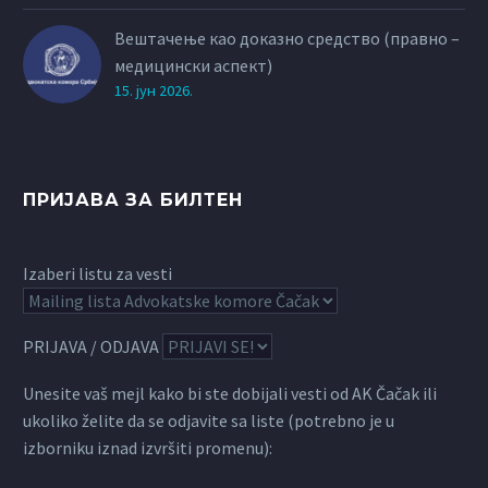
Вештачење као доказно средство (правно –
медицински аспект)
15. јун 2026.
ПРИЈАВА ЗА БИЛТЕН
Izaberi listu za vesti
PRIJAVA / ODJAVA
Unesite vaš mejl kako bi ste dobijali vesti od AK Čačak ili
ukoliko želite da se odjavite sa liste (potrebno je u
izborniku iznad izvršiti promenu):