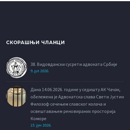
СКОРАШЊИ ЧЛАНЦИ
38. Видовдански сусрети адвоката Србије
9. јул 2026.
Дана 14.06.2026. године у седишту АК Чачак,
обележена је Адвокатска слава Свети Јустин
Филозоф сечењем славског колача и
освештавањем реновираних просторија
Коморе
15. јун 2026.