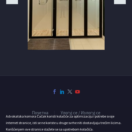
Почетна
Улогуј се / Излогуј се
Advokatska komora Čačak koristi kolačiće za optimizaciju i potrebe svoje
internet stranice, isti se ne koriste u druge svrhe niti dostavljaju trećim licima.
Korišćenjem ove stranice slažete se sa upotrebom kolačića.