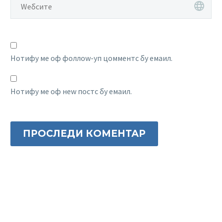
Нотифy ме оф фоллоw-уп цомментс бy емаил.
Нотифy ме оф неw постс бy емаил.
ПРОСЛЕДИ КОМЕНТАР