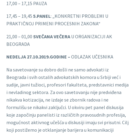
17,00 – 17,15 PAUZA
17,45 – 19,45
5.PANEL
: „KONKRETNI PROBLEMI U
PRAKTIČNOJ PRIMENI PROCESNIH ZAKONA“
21,00 – 01,00
SVEČANA VEČERA
U ORGANIZACIJI AK
BEOGRADA
NEDELJA 27.10.2019.GODINE –
ODLAZAK UČESNIKA
Na savetovanje su dobro došli ne samo advokati iz
Beograda i svih ostalih advokatskih komora u Srbiji već i
sudije, javni tužioci, profesori fakulteta, predstavnici medija
i nevladinog sektora. Za ovo savetovanju nije predviđena
nikakva kotizacija, ne izdaje se zbornik radova i ne
formulišu se nikakvi zaključci. U okviru pet panel diskusija
koje započinju panelisti iz različitih pravosudnih profesija,
mogućnost aktivnog učešća u diskusiji imaju svi prisutni. Cilj
koji postižemo je otklanjanje barijera u komunikaciji