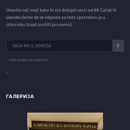
Unesite vaš mejl kako bi ste dobijali vesti od AK Čačak ili
ukoliko želite da se odjavite sa liste (potrebno je u
izborniku iznad izvršiti promenu):
*
Lični podaci su zaštićeni
...
ГАЛЕРИЈА