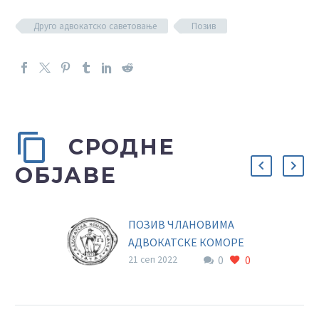
Друго адвокатско саветовање
Позив
СРОДНЕ
ОБЈАВЕ
ПОЗИВ ЧЛАНОВИМА
АДВОКАТСКЕ КОМОРЕ
0
0
ЧАЧАК
21 сеп 2022
Позивају се чланови АК
Чачак да, уколико имају
предлоге за допуну или