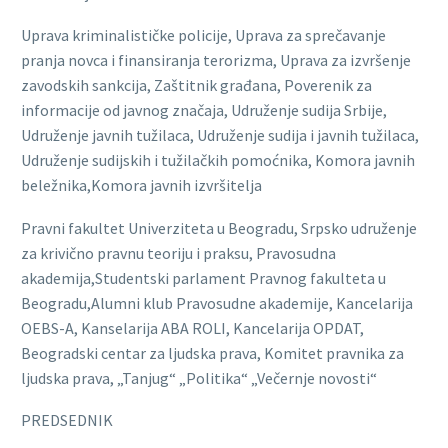
Uprava kriminalističke policije, Uprava za sprečavanje
pranja novca i finansiranja terorizma, Uprava za izvršenje
zavodskih sankcija, Zaštitnik građana, Poverenik za
informacije od javnog značaja, Udruženje sudija Srbije,
Udruženje javnih tužilaca, Udruženje sudija i javnih tužilaca,
Udruženje sudijskih i tužilačkih pomoćnika, Komora javnih
beležnika,Komora javnih izvršitelja
Pravni fakultet Univerziteta u Beogradu, Srpsko udruženje
za krivično pravnu teoriju i praksu, Pravosudna
akademija,Studentski parlament Pravnog fakulteta u
Beogradu,Alumni klub Pravosudne akademije, Kancelarija
OEBS-A, Kanselarija ABA ROLI, Kancelarija OPDAT,
Beogradski centar za ljudska prava, Komitet pravnika za
ljudska prava, „Tanjug“ „Politika“ „Večernje novosti“
PREDSEDNIK