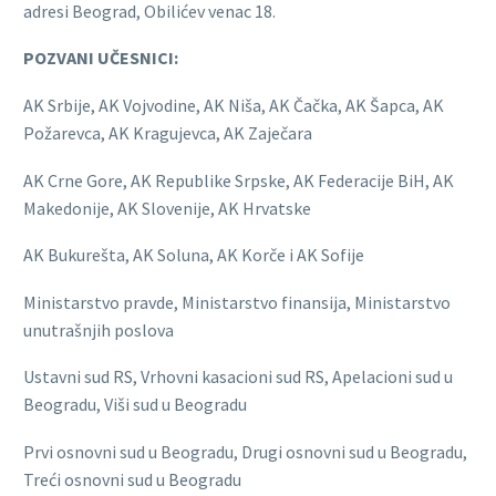
adresi Beograd, Obilićev venac 18.
P
O
ZVANI UČESNICI:
AK Srbije, AK Vojvodine, AK Niša, AK Čačka, AK Šapca, AK
Požarevca, AK Kragujevca, AK Zaječara
AK Crne Gore, AK Republike Srpske, AK Federacije BiH, AK
Makedonije, AK Slovenije, AK Hrvatske
AK Bukurešta, AK Soluna, AK Korče i AK Sofije
Ministarstvo pravde, Ministarstvo finansija, Ministarstvo
unutrašnjih poslova
Ustavni sud RS, Vrhovni kasacioni sud RS, Apelacioni sud u
Beogradu, Viši sud u Beogradu
Prvi osnovni sud u Beogradu, Drugi osnovni sud u Beogradu,
Treći osnovni sud u Beogradu