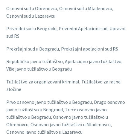
Osnovni sud u Obrenovcu, Osnovni sud u Mladenovcu,
Osnovni sud u Lazarevcu
Privredni sud u Beogradu, Privredni Apelacioni sud, Upravni
sud RS
Prekršajni sud u Beogradu, Prekršajni apelacioni sud RS
Republičko javno tužilaštvo, Apelaciono javno tužilaštvo,
Više javno tužilaštvo u Beogradu
Tužilaštvo za organizovani kriminal, Tužilaštvo za ratne
zločine
Prvo osnovno javno tužilaštvo u Beogradu, Drugo osnovno
javno tužilaštvo u Beograud, Treće osnovno javno
tužilaštvo u Beogradu, Osnovno javno tužilaštvo u
Obrenovcu, Osnovno javno tužilaštvo u Mladenovcu,
Osnovno javno tužilaštvo u Lazarevcu