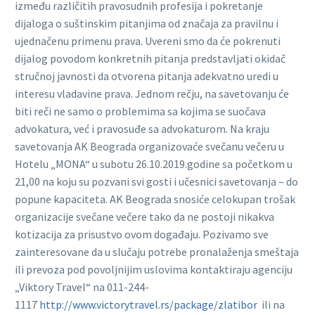
između različitih pravosudnih profesija i pokretanje
dijaloga o suštinskim pitanjima od značaja za pravilnu i
ujednačenu primenu prava. Uvereni smo da će pokrenuti
dijalog povodom konkretnih pitanja predstavljati okidač
stručnoj javnosti da otvorena pitanja adekvatno uredi u
interesu vladavine prava. Jednom rečju, na savetovanju će
biti reči ne samo o problemima sa kojima se suočava
advokatura, već i pravosuđe sa advokaturom. Na kraju
savetovanja AK Beograda organizovaće svečanu večeru u
Hotelu „MONA“ u subotu 26.10.2019.godine sa početkom u
21,00 na koju su pozvani svi gosti i učesnici savetovanja – do
popune kapaciteta. AK Beograda snosiće celokupan trošak
organizacije svečane večere tako da ne postoji nikakva
kotizacija za prisustvo ovom događaju. Pozivamo sve
zainteresovane da u slučaju potrebe pronalaženja smeštaja
ili prevoza pod povoljnijim uslovima kontaktiraju agenciju
„Viktory Travel“ na 011-244-
1117
http://www.victorytravel.rs/package/zlatibor
ili na