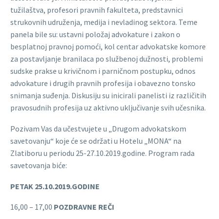
tužilaštva, profesori pravnih fakulteta, predstavnici
strukovnih udruženja, medija i nevladinog sektora. Teme
panela bile su: ustavni položaj advokature i zakon o
besplatnoj pravnoj pomoći, kol centar advokatske komore
za postavljanje branilaca po službenoj dužnosti, problemi
sudske prakse u krivičnom i parničnom postupku, odnos
advokature i drugih pravnih profesija i obavezno tonsko
snimanja suđenja. Diskusiju su inicirali panelisti iz različitih
pravosudnih profesija uz aktivno uključivanje svih učesnika.
Pozivam Vas da učestvujete u „Drugom advokatskom
savetovanju“ koje će se održati u Hotelu „MONA“ na
Zlatiboru u periodu 25-27.10.2019.godine. Program rada
savetovanja biće:
PETAK 25.10.2019.GODINE
16,00 – 17,00
POZDRAVNE REČI