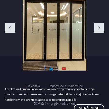
Почетна
Улогуј се / Излогуј се
Advokatska komora Čačak koristi kolačiće za optimizaciju i potrebe svoje
internet stranice, isti se ne koriste u druge svrhe niti dostavljaju trećim licima.
Korišćenjem ove stranice slažete se sa upotrebom kolačića.
2026 © Copyrights AK Čačak
SLAŽEM SE