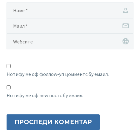
Нотифy ме оф фоллоw-уп цомментс бy емаил.
Нотифy ме оф неw постс бy емаил.
ПРОСЛЕДИ КОМЕНТАР