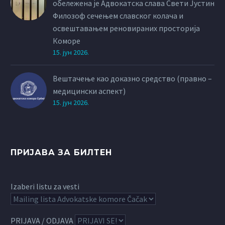
обележена је Адвокатска слава Свети Јустин
Филозоф сечењем славског колача и
освештавањем реновираних просторија
Коморе
15. јун 2026.
Вештачење као доказно средство (правно –
медицински аспект)
15. јун 2026.
ПРИЈАВА ЗА БИЛТЕН
Izaberi listu za vesti
PRIJAVA / ODJAVA