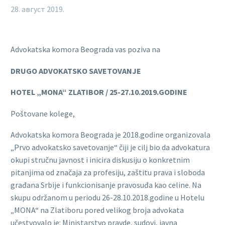
28. август 2019.
Advokatska komora Beograda vas poziva na
DRUGO ADVOKATSKO SAVETOVANJE
HOTEL „MONA“ ZLATIBOR / 25-27.10.2019.GODINE
Poštovane kolege,
Advokatska komora Beograda je 2018.godine organizovala
„Prvo advokatsko savetovanje“ čiji je cilj bio da advokatura
okupi stručnu javnost i inicira diskusiju o konkretnim
pitanjima od značaja za profesiju, zaštitu prava i sloboda
građana Srbije i funkcionisanje pravosuđa kao celine. Na
skupu održanom u periodu 26-28.10.2018.godine u Hotelu
„MONA“ na Zlatiboru pored velikog broja advokata
učestvovalo je: Ministarstvo pravde, sudovi, javna